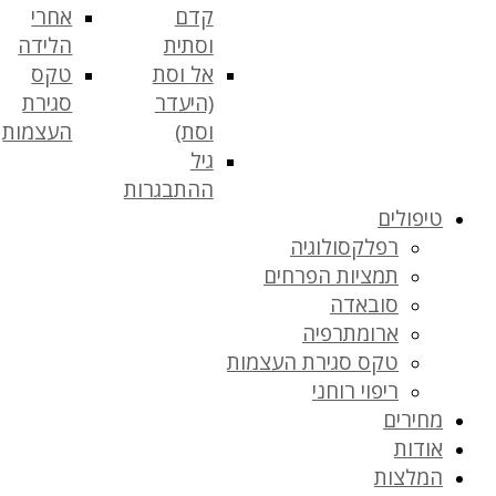
קדם
אחרי
וסתית
הלידה
אל וסת
טקס
(היעדר
סגירת
וסת)
העצמות
גיל
ההתבגרות
טיפולים
רפלקסולוגיה
תמציות הפרחים
סובאדה
ארומתרפיה
טקס סגירת העצמות
ריפוי רוחני
מחירים
אודות
המלצות