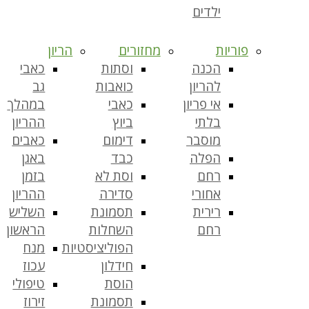
ילדים
פוריות
מחזורים
הריון
הכנה
וסתות
כאבי
להריון
כואבות
גב
אי פריון
כאבי
במהלך
בלתי
ביוץ
ההריון
מוסבר
דימום
כאבים
הפלה
כבד
באגן
רחם
וסת לא
בזמן
אחורי
סדירה
ההריון
רירית
תסמונת
השליש
רחם
השחלות
הראשון
הפוליציסטיות
מנח
חידלון
עכוז
הוסת
טיפולי
תסמונת
זירוז