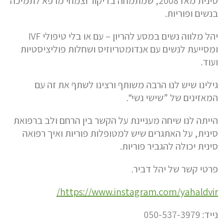
סינית מאז 2008, שמתמחה בדיקור וצמחי מרפא לתמיכה
בנשים ופוריות.
יהל מלווה נשים במסע להריון – עם או בלי טיפולי IVF
ומסייעת לנשים עם אנדומטריוזיס ושחלות פוליציסטיות
ועוד.
גילינו שיש לנו הרבה משותף ורצינו לשתף את זה עם
המאזינים של ”שישי נשי“.
הייתה לנו שיחה מעניינת על הקשר בין הרחם ולב ברפואת
סינית, על האתגרים שיש למטופלות פוריות ואיך רפואה
סינית יכולה להגביר פוריות.
פרטי קשר של יהל דביר.
https://www.instagram.com/yahaldvir/
נייד: 050-537-3979