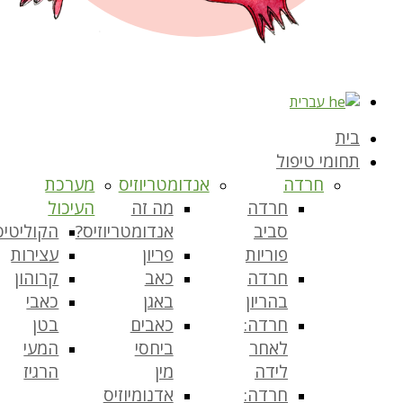
עברית
בית
תחומי טיפול
חרדה
אנדומטריוזיס
מערכת
חרדה
מה זה
העיכול
סביב
אנדומטריוזיס?
הקוליטיס
פוריות
פריון
עצירות
חרדה
כאב
קרוהון
בהריון
באגן
כאבי
חרדה:
כאבים
בטן
לאחר
ביחסי
המעי
לידה
מין
הרגיז
חרדה:
אדנומיוזיס