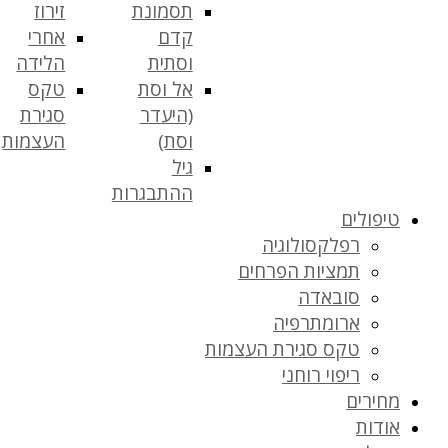
תסמונת
זירוז
קדם
אחרי
וסתית
הלידה
אל וסת
טקס
(היעדר
סגירת
וסת)
העצמות
גיל
ההתבגרות
טיפולים
רפלקסולוגיה
תמציות הפרחים
סובאדה
ארומתרפיה
טקס סגירת העצמות
ריפוי רוחני
מחירים
אודות