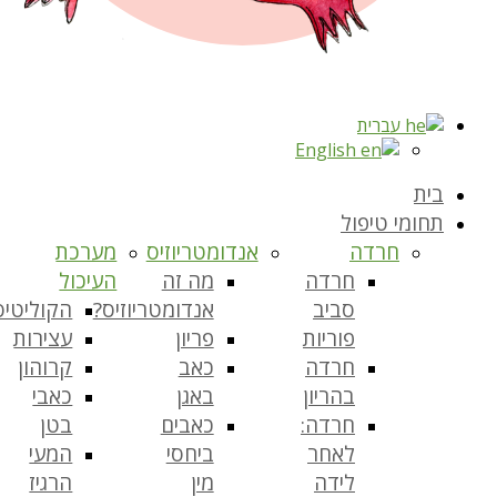
עברית
English
בית
תחומי טיפול
חרדה
אנדומטריוזיס
מערכת
חרדה
מה זה
העיכול
סביב
אנדומטריוזיס?
הקוליטיס
פוריות
פריון
עצירות
חרדה
כאב
קרוהון
בהריון
באגן
כאבי
חרדה:
כאבים
בטן
לאחר
ביחסי
המעי
לידה
מין
הרגיז