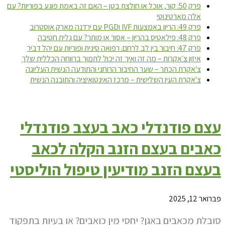
פרק 50: קור, אוכל או חולצת בטן – האם זה באמת פוגע בפוריות? עם
אלה מארטינוטי
פרק 49: הריון באמצעות IVF וPGD עם ירדנה מארק אוסטרוב
פרק 48: פילאטיס בהריון – אסור או מותר? עם גלית חטיבה
פרק 47: חיבור בין לב לרחם. רפואה סינית ופוריות עם יהל דביר
איזון צ׳אקרות – מה זה ואיך זה יכול לתמוך ברווחה הכללית שלך
צ'אקרת הכתר – שער החיבור הרוחני והתודעה הנשית העליונה
צ'אקרת העין השלישית – מרכז האינטואיציה והתובנה הנשית
עצם פודנדלי כאב בעצב פודנדלי
כאבים בעצם הזנב הקלה לכאב
בעצם הזנב מודיעין טיפול הוליסטי
פברואר 12, 2025
סובלת מכאבים באגן? יחסי מין כואבים? או בעיות בתפקוד