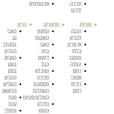
חרדה:
אדנומיוזיס
ילדים
פוריות
מחזורים
הריון
הכנה
וסתות
כאבי
להריון
כואבות
גב
אי פריון
כאבי
במהלך
בלתי
ביוץ
ההריון
מוסבר
דימום
כאבים
הפלה
כבד
באגן
רחם
וסת לא
בזמן
אחורי
סדירה
ההריון
רירית
תסמונת
השליש
רחם
השחלות
הראשון
הפוליציסטיות
מנח
חידלון
עכוז
הוסת
טיפולי