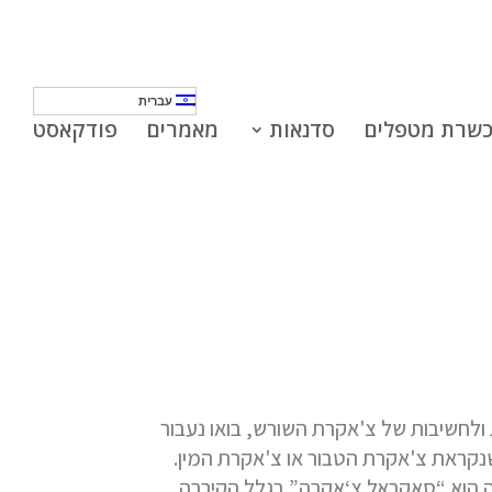
עברית
שרת מטפלים
סדנאות
מאמרים
פודקאסט
ניות הנשית
לחשיבות של צ'אקרת השורש, בואו נעבור
שנקראת צ'אקרת הטבור או צ'אקרת המין.
 הוא
“
סאקראל צ‘אקרה
”
בגלל הקירבה