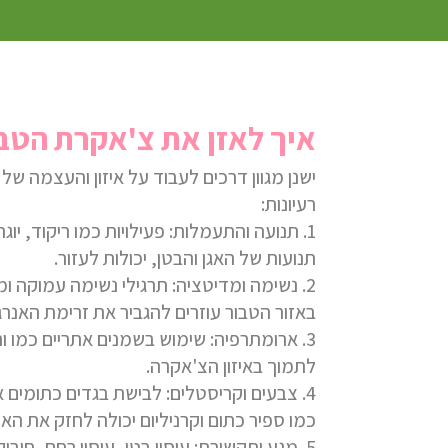
איך לאזן את צ'אקרת הטב
ישנן מגוון דרכים לעבוד על איזון והעצמה ש
רעיונות:
1.
תנועה והתעמלות:
פעילויות כמו ריקוד, יוג
תנועות של האגן והבטן
,
יכולות לעזור.
2.
נשימה ומדיטציה:
תרגילי נשימה עמוקה ו
באזור הטבור עוזרים להגביר את זרימת האנרג
3.
ארומתרפיה
: שימוש בשמנים אתריים כמו ורד
לתמוך באיזון הצ'אקרה.
4.
צבעים וקריסטלים:
לבישת בגדים כתומים א
כמו ספיר כתום וקרניליום יכולה לחזק את האנ
5.
מגע ותקשורת:
עיסוי בטן, עיסוי רחם, חיבו