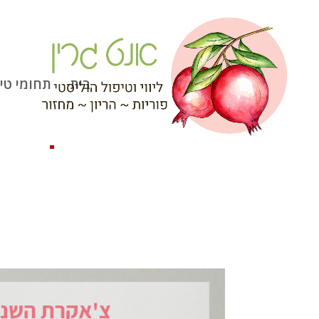
]
בית
תחומי טי
הצ'אקרה השנ