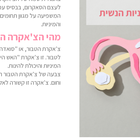
לעצם הסאקרום
,
בבסיס עמ
המשפיעה על מגוון תחומים 
והמיניות.
מהי הצ'אקרה הש
צ'אקרת הטבור, או "סואד
לטבור. זו צ'אקרת "האש הי
המיניות והיכולת לה
י
נות.
צבעה של צ'אקרת הטבור הו
וחום.
צ’אקרה זו
קשורה לאלמ