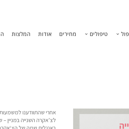
פול
טיפולים
מחירים
אודות
המלצות
הכ
ייה – מרכז היצירתיות והמי
אחרי שהתוודענו למשמעות ו
לצ'אקרה השנייה במניין – 
באנגלית
שמה
של
הצ‘אקרה