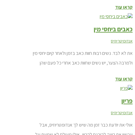
אנדומטריוזיס שמתעלמים ממנה. מהי אדנומיוזיס?
קראו עוד
אדנומיוזיס הוא מצב שבו רקמה שבאופן רגיל מצפה את רירית
הרחם גדלה לתוך דפנות הרחם. הרירית שאינה במקומה,
כאבים ביחסי מין
ממשיכה להתנהג כרגיל –...
אנדומיטריוזיס
את לא לבד. נשים רבות חוות כאב בזמן ולאחר קיום יחסי מין
ולמרבה הצער, יש נשים שחוות כאב אחרי כל פעם שהן
מקיימות יחסי מין. יתכן שנתנו לך הסבר פיזי ו/ או רפואי לכאב
קראו עוד
בזמן יחסי מין, אבל יש מקרים בהם לא ברור מה הסיבה
לכאב. בין אם יש לך איבחון ברור או לא באשר לסיבה לכאב,
פריון
קל...
אנדומיטריוזיס
אולי את יודעת כבר זמן מה שיש לך אנדומטריוזיס, אבל
עכשיו את רוצה להיכנס להריון. אולי מעולם לא שמעת על