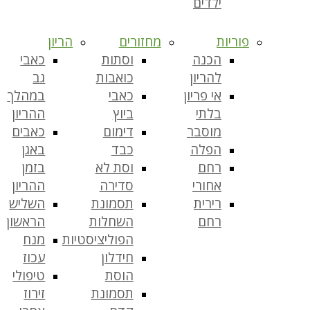
ילדים
פוריות
מחזורים
הריון
הכנה
וסתות
כאבי
להריון
כואבות
גב
אי פריון
כאבי
במהלך
בלתי
ביוץ
ההריון
מוסבר
דימום
כאבים
הפלה
כבד
באגן
רחם
וסת לא
בזמן
אחורי
סדירה
ההריון
רירית
תסמונת
השליש
רחם
השחלות
הראשון
הפוליציסטיות
מנח
חידלון
עכוז
הוסת
טיפולי
תסמונת
זירוז