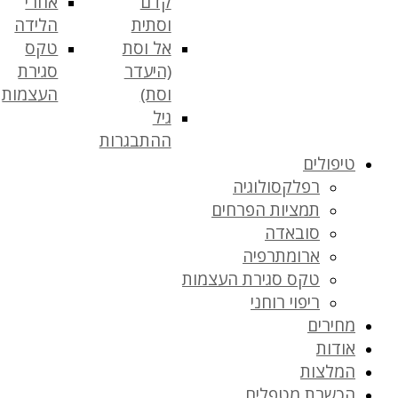
קדם
אחרי
וסתית
הלידה
אל וסת
טקס
(היעדר
סגירת
וסת)
העצמות
גיל
ההתבגרות
טיפולים
רפלקסולוגיה
תמציות הפרחים
סובאדה
ארומתרפיה
טקס סגירת העצמות
ריפוי רוחני
מחירים
אודות
המלצות
הכשרת מטפלים