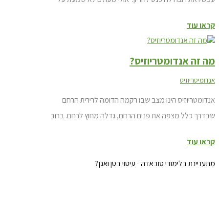
אנדומטריוזיס, אבל הרופא שלך אמר שאולי זו הסיבה לכך
קראו עוד
שאת מתקשה להיכנס להריון. בעוד אנדומטריוזיס יכולה
לפעמים להקשות על כניסה להריון, יש נשים רבות שהצליחו
מה זה אנדומטריוזיס?
להרות באופן...
אנדומיטריוזיס
אנדומטריוזיס הינו מצב שבו רקמה הדומה לרירית הרחם
שבדרך כלל מצפה את פנים הרחם, גדלה מחוץ לרחם. ברוב
המקרים, צברי תאים אלה של רירית הרחם נמצאים באיזור
קראו עוד
השחלות, החצוצרות ובדופן האגן. במקרים נדירים, רקמת
רירית הרחם נמצאה ליד הריאות ואפילו במוח. הרקמה דמויית
מתעניינת בלימודי סובאדה - עיסוי בטן ואגן?
רירית הרחם...