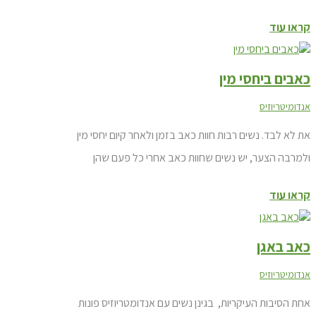
אנדומטריוזיס שמתעלמים ממנה. מהי אדנומיוזיס?
קראו עוד
אדנומיוזיס הוא מצב שבו רקמה שבאופן רגיל מצפה את רירית
הרחם גדלה לתוך דפנות הרחם. הרירית שאינה במקומה,
כאבים ביחסי מין
ממשיכה להתנהג כרגיל –...
אנדומיטריוזיס
את לא לבד. נשים רבות חוות כאב בזמן ולאחר קיום יחסי מין
ולמרבה הצער, יש נשים שחוות כאב אחרי כל פעם שהן
מקיימות יחסי מין. יתכן שנתנו לך הסבר פיזי ו/ או רפואי לכאב
קראו עוד
בזמן יחסי מין, אבל יש מקרים בהם לא ברור מה הסיבה
לכאב. בין אם יש לך איבחון ברור או לא באשר לסיבה לכאב,
כאב באגן
קל...
אנדומיטריוזיס
אחת הסיבות העיקריות, בגינן נשים עם אנדומטריוזיס פונות