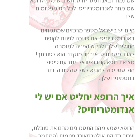
שמתמחה באנדומטריוזיס. חשוב שתלכי לרופא
שמומחה לאנדומטריוזיס ולכל הסימפטומים
שלו.
היום יש בישראל מספר מרכזים שמתמחים
באנדומטריוזיס. את צריכה לפנות לקופת
החולים שלך ולבקש הפניה למומחה
לאנדומטריוזיס. איבחון מוקדם הוא לטובתך!
מציאת רופא קונבנציונאלי יחד עם טיפול
הוליסטי יכול להביא לשליטה טובה יותר
בתסמינים שלך.
איך הרופא יחליט אם יש לי
אנדומטריוזיס?
הרופא ישמע מהם התסמינים מהם את סובלת,
יערוך בדיקת אולטרסאונד פנימית (המתמר