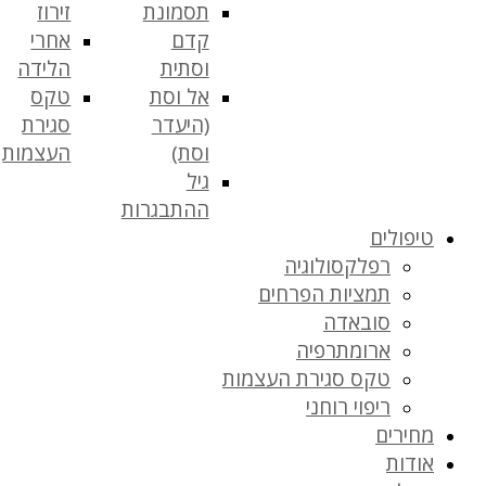
תסמונת
זירוז
קדם
אחרי
וסתית
הלידה
אל וסת
טקס
(היעדר
סגירת
וסת)
העצמות
גיל
ההתבגרות
טיפולים
רפלקסולוגיה
תמציות הפרחים
סובאדה
ארומתרפיה
טקס סגירת העצמות
ריפוי רוחני
מחירים
אודות