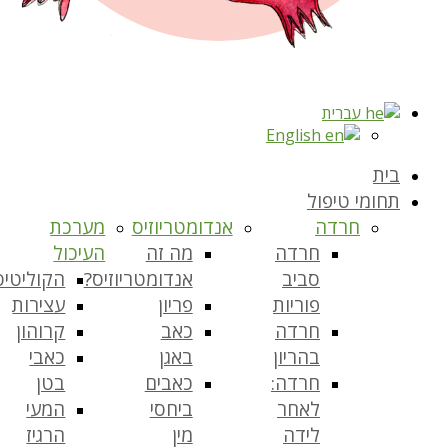
עברית
English
בית
תחומי טיפול
חרדה
אנדומטריוזיס
מערכת
חרדה
מה זה
העיכול
סביב
אנדומטריוזיס?
הקוליטיס
פוריות
פריון
עצירות
חרדה
כאב
קרוהון
בהריון
באגן
כאבי
חרדה:
כאבים
בטן
לאחר
ביחסי
המעי
לידה
מין
הרגיז