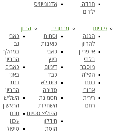
חרדה:
אדנומיוזיס
ילדים
פוריות
מחזורים
הריון
הכנה
וסתות
כאבי
להריון
כואבות
גב
אי פריון
כאבי
במהלך
בלתי
ביוץ
ההריון
מוסבר
דימום
כאבים
הפלה
כבד
באגן
רחם
וסת לא
בזמן
אחורי
סדירה
ההריון
רירית
תסמונת
השליש
רחם
השחלות
הראשון
הפוליציסטיות
מנח
חידלון
עכוז
הוסת
טיפולי