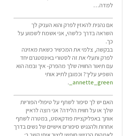
למדה…
אם נהנית להאזין לפרק והוא העניק לך
השראה בדרך כלשהי, אני אשמח לשמוע על
כך.
בבקשה, צלמי את המכשיר כשאת מאזינה
לפרק ותעלי את זה לסטורי באינסטגרם יחד
עם תיאור החוויה שלך מהפרק- איך ובמה הוא
השפיע עליך? וכמובן לתייג אותי
.
annette_green_
האם יש לך סיפור לשתף על טיפולי הפוריות
שלך או על חווית הלידה? אני רוצה לראיין
אותך באפליקציית פודקאסט, במטרה לשתף
אחרות ולהנגיש סיפורים אישיים של נשים בדרך
לאמהות.הרגישי חופשי ליצור איתי קשר ב: