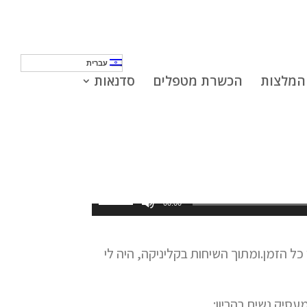
עברית
המלצות
הכשרת מטפלים
סדנאות
השתמש
00:00
במקש
למעלה/למטה
 כל הזמן.ומתוך השיחות בקליניקה, היה לי
כדי
להגביר
או
סיק נשים בהריון: