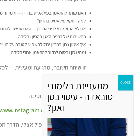
האם מותר להתאמן בפילאטיס בהריון — ולמי זה מ
למה דווקא פילאטיס בהריון?
אם לא התאמנתי לפני ההריון — האם אפשר להתחיל
החשיבות של רצפת האגן בהריון ובלידה
איך אימון נכון בהריון יכול להשפיע לטובה על חוויי
ומתי נכון ובטוח לחזור להתאמן אחרי הלידה
זו שיחה חשובה, מרגיעה ומעשית — לכל 
✨
פרטי קשר של גלית חטיבה
/www.instagram.com/galit_hativa/
אם את מעוניינת בטיפול אצלי, הדרך הכי