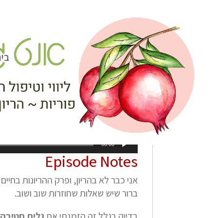
בי
]
נגן
00:00
אודיו
Episode Notes
אני כבר לא בהריון, ופרק ההריונות בחיי
ברור שיש שאלות שחוזרות שוב ושוב.
בדיוק בגלל זה הזמנתי את
גלית חטיבה