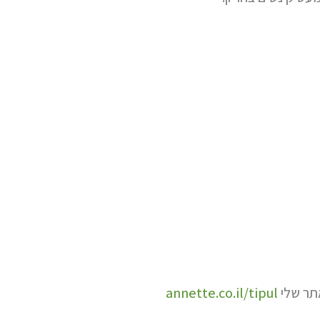
להנמיך
עוצמת
שמע.
אתר שלי
annette.co.il/tipul