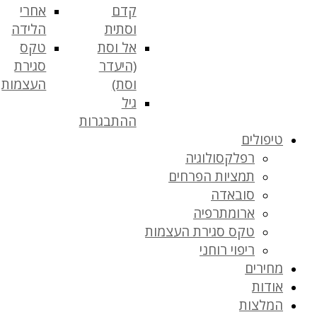
קדם
אחרי
וסתית
הלידה
אל וסת
טקס
(היעדר
סגירת
וסת)
העצמות
גיל
ההתבגרות
טיפולים
רפלקסולוגיה
תמציות הפרחים
סובאדה
ארומתרפיה
טקס סגירת העצמות
ריפוי רוחני
מחירים
אודות
המלצות