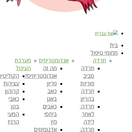
עברית
בית
תחומי טיפול
חרדה
אנדומטריוזיס
מערכת
חרדה
מה זה
העיכול
סביב
אנדומטריוזיס?
הקוליטיס
פוריות
פריון
עצירות
חרדה
כאב
קרוהון
בהריון
באגן
כאבי
חרדה:
כאבים
בטן
לאחר
ביחסי
המעי
לידה
מין
הרגיז
חרדה:
אדנומיוזיס