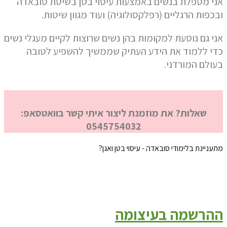
אני מטפלת בנשים באמצעות עיסוי בטן בשיטת סובאדה
ובכפות הרגליים (רפלקסולוגיה) ועוד מגוון שיטות.
אני גם נוסעת למקומות בהן נשים שרוצות לקיים מעגלי נשים
כדי ללמוד את הידע העתיק שממשיך להשפיע לטובה
בעולם המורדני.
שאלות? את מוזמנת ליצור איתי קשר בוואטסאפ:
0545754032
מתעניינת בלימודי סובאדה - עיסוי בטן ואגן?
ההרשמה בעיצומה