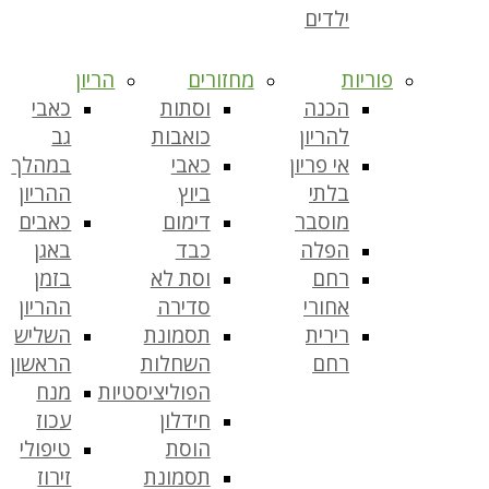
ילדים
פוריות
מחזורים
הריון
הכנה
וסתות
כאבי
להריון
כואבות
גב
אי פריון
כאבי
במהלך
בלתי
ביוץ
ההריון
מוסבר
דימום
כאבים
הפלה
כבד
באגן
רחם
וסת לא
בזמן
אחורי
סדירה
ההריון
רירית
תסמונת
השליש
רחם
השחלות
הראשון
הפוליציסטיות
מנח
חידלון
עכוז
הוסת
טיפולי
תסמונת
זירוז