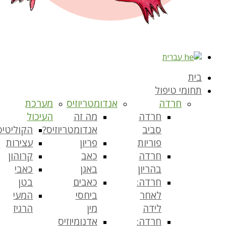
עברית
בית
תחומי טיפול
חרדה
אנדומטריוזיס
מערכת
חרדה
מה זה
העיכול
סביב
אנדומטריוזיס?
הקוליטיס
פוריות
פריון
עצירות
חרדה
כאב
קרוהון
בהריון
באגן
כאבי
חרדה:
כאבים
בטן
לאחר
ביחסי
המעי
לידה
מין
הרגיז
חרדה:
אדנומיוזיס