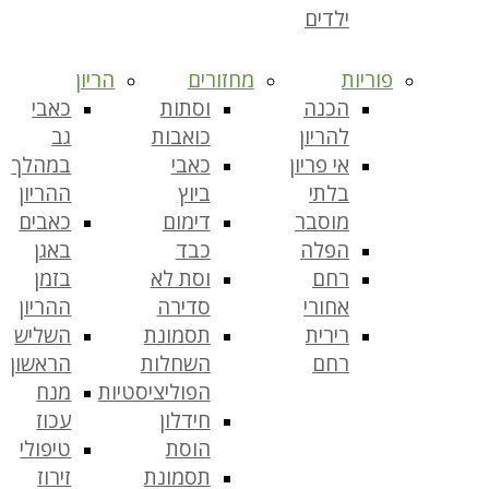
ילדים
פוריות
מחזורים
הריון
הכנה
וסתות
כאבי
להריון
כואבות
גב
אי פריון
כאבי
במהלך
בלתי
ביוץ
ההריון
מוסבר
דימום
כאבים
הפלה
כבד
באגן
רחם
וסת לא
בזמן
אחורי
סדירה
ההריון
רירית
תסמונת
השליש
רחם
השחלות
הראשון
הפוליציסטיות
מנח
חידלון
עכוז
הוסת
טיפולי
תסמונת
זירוז