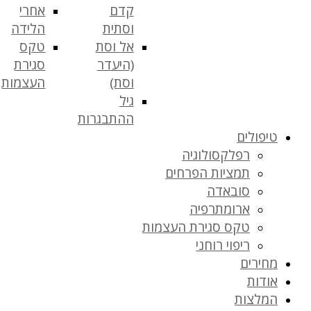
קדם
אחרי
וסתית
הלידה
אל וסת
טקס
(היעדר
סגירת
וסת)
העצמות
גיל
ההתבגרות
טיפולים
רפלקסולוגיה
תמציות הפרחים
סובאדה
ארומתרפיה
טקס סגירת העצמות
ריפוי רוחני
מחירים
אודות
המלצות