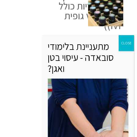
טיפולי פוריות כולל
הפריה חוץ גופית
IVF))
מרץ 17, 2024
מנסה להיכנס להריון בעזרת
טיפולי פוריות? גלי איך
ארומתרפיה ושמנים…
Read More
ארומתרפיה בזמן
שמנסים להרות
מרץ 17, 2024
בואי וגלי כיצד שמנים אתרים
יכולים לעזור בתקופת הניסיון