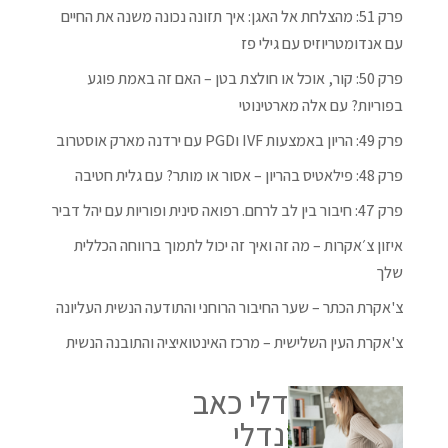
פרק 51: מהצלחת אל האגן: איך תזונה נכונה משנה את החיים
עם אנדומטריוזיס עם גילי פז
פרק 50: קור, אוכל או חולצת בטן – האם זה באמת פוגע
בפוריות? עם אלה מארטינוטי
פרק 49: הריון באמצעות IVF וPGD עם ירדנה מארק אוסטרוב
פרק 48: פילאטיס בהריון – אסור או מותר? עם גלית חטיבה
פרק 47: חיבור בין לב לרחם. רפואה סינית ופוריות עם יהל דביר
איזון צ׳אקרות – מה זה ואיך זה יכול לתמוך ברווחה הכללית
שלך
צ'אקרת הכתר – שער החיבור הרוחני והתודעה הנשית העליונה
צ'אקרת העין השלישית – מרכז האינטואיציה והתובנה הנשית
עצם פודנדלי כאב
בעצב פודנדלי