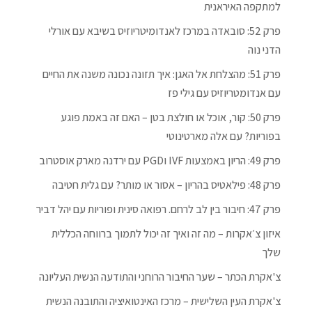
למתקפה האיראנית
פרק 52: סובאדה במרכז לאנדומיטריוזיס בשיבא עם אורלי
הדני נוה
פרק 51: מהצלחת אל האגן: איך תזונה נכונה משנה את החיים
עם אנדומטריוזיס עם גילי פז
פרק 50: קור, אוכל או חולצת בטן – האם זה באמת פוגע
בפוריות? עם אלה מארטינוטי
פרק 49: הריון באמצעות IVF וPGD עם ירדנה מארק אוסטרוב
פרק 48: פילאטיס בהריון – אסור או מותר? עם גלית חטיבה
פרק 47: חיבור בין לב לרחם. רפואה סינית ופוריות עם יהל דביר
איזון צ׳אקרות – מה זה ואיך זה יכול לתמוך ברווחה הכללית
שלך
צ'אקרת הכתר – שער החיבור הרוחני והתודעה הנשית העליונה
צ'אקרת העין השלישית – מרכז האינטואיציה והתובנה הנשית