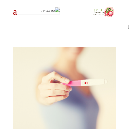
עברית
]