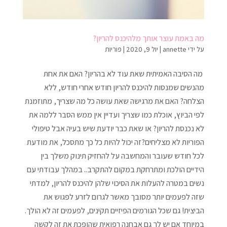
מה באמת עוצר אותך מלהיכנס להריון?
על ידי
annette
|
יול 9, 2020
|
פוריות
מה הסיבה האמיתית שאת עוד לא בהריון? האם את אחת
מהנשים שמנסות להיכנס להריון חודש אחרי חודש, ללא
הצלחה? האם את מרגישה שאת עושה כל מה שצריך, מתוזמנת
לפי הביוץ, אוכלת כמו שצריך ועדיין אין ממש הסבר ללמה את
לא נכנסת להריון? או שאת כבר יודעת שיש בעיה אבל טיפולי
הפוריות לא מצליחים?זה יכול להיות כל כך מתסכל, את מודעת
לכל חודש שעובר והמחשבה על להחזיק תינוק משלך בין
הידיים הולכת ומתרחקת במקום להתקרב.. במהלך עבודתי עם
נשים במטרה להעלות את הסיכוי שלהן להיכנס להריון, למדתי
שזה לפעמים יותר מסובך מאשר לגרום לזרע לפגוש את
הביצית! גם שכל הגורמים הפיזיים תקינים, לפעמים זה לא הולך.
במיוחד אם יש לך גם אבחנה רפואית שהופכת את זה לקשה