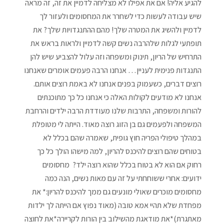
להגיע אליה! אם את אפילו לא מצליחה לדמיין את זה, זה מראה
שיש עבודה לעשות כדי לשחרר את המחסומים ולעזור לך
לדמיין ולהשיג את המטרה שלך! מהם ההתנגדויות שלך? את
תופתעי לגלות שלהרבה נשים קשה לדמיין ולראות בראש את
התרחיש של הריון, תינוק ומשפחה וזה עלול להצביע שיש להן
התנגדות פנימית לעניין… אנחנו הרבה פעמים אומרים שאנחנו
רוצים דברים, כשעמוק בפנים אנחנו לא באמת רוצים אותם.
אנחנו לא מודעים לקולות האלה כי אנחנו כל כך מתוכנתים
להורות ומשפחה, התרבות שלנו מעודדת הרבה ילדים והרחבת
המשפחה ולפעמים גם בן הזוג רוצה מאוד. הייתה לי מטופלת
במהלך טיפולי הפריה חוץ גופית, שאמרה שהם בכלל לא
בטוחים שהם רוצים להיכנס להריון, למה מישהו הולך כל כך
רחוק אם הוא לא בטוח בכלל שהוא רוצה ילד? מחסומים
ידועים: אחרי ששוחחתי על זה עם מאות נשים, הנה כמה
מחסומים מוכרים שאולי מונעים גם ממך להיכנס להריון:* את
מפחדת שלא תהיי אמא טובה (מאוד נפוץ אם הייתה לך ילדות
מאתגרת)*את מודאגת מהשילוב בין הורות לקריירה*את לחוצה