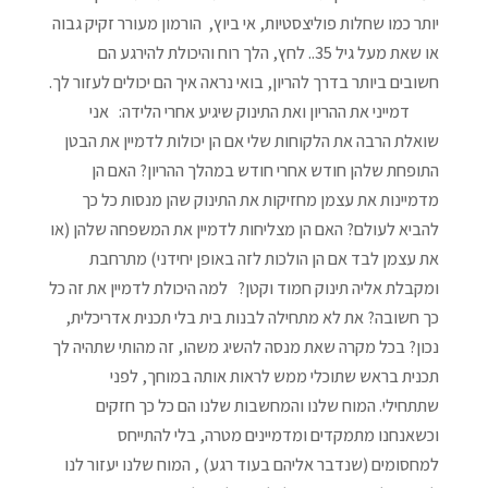
יותר כמו שחלות פוליצסטיות, אי ביוץ, הורמון מעורר זקיק גבוה
או שאת מעל גיל 35.. לחץ, הלך רוח והיכולת להירגע הם
חשובים ביותר בדרך להריון, בואי נראה איך הם יכולים לעזור לך.
דמייני את ההריון ואת התינוק שיגיע אחרי הלידה: אני
שואלת הרבה את הלקוחות שלי אם הן יכולות לדמיין את הבטן
התופחת שלהן חודש אחרי חודש במהלך ההריון? האם הן
מדמיינות את עצמן מחזיקות את התינוק שהן מנסות כל כך
להביא לעולם? האם הן מצליחות לדמיין את המשפחה שלהן (או
את עצמן לבד אם הן הולכות לזה באופן יחידני) מתרחבת
ומקבלת אליה תינוק חמוד וקטן? למה היכולת לדמיין את זה כל
כך חשובה? את לא מתחילה לבנות בית בלי תכנית אדריכלית,
נכון? בכל מקרה שאת מנסה להשיג משהו, זה מהותי שתהיה לך
תכנית בראש שתוכלי ממש לראות אותה במוחך, לפני
שתתחילי. המוח שלנו והמחשבות שלנו הם כל כך חזקים
וכשאנחנו מתמקדים ומדמיינים מטרה, בלי להתייחס
למחסומים (שנדבר אליהם בעוד רגע) , המוח שלנו יעזור לנו