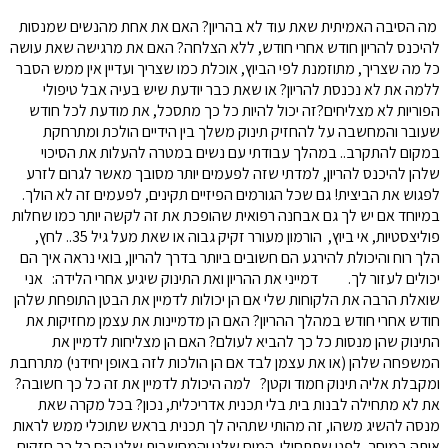
מה הסיבה האמיתית שאת עוד לא בהריון? האם את אחת מהנשים שמנסות
להיכנס להריון חודש אחרי חודש, ללא הצלחה? האם את מרגישה שאת עושה
כל מה שצריך, מתוזמנת לפי הביוץ, אוכלת כמו שצריך ועדיין אין ממש הסבר
ללמה את לא נכנסת להריון? או שאת כבר יודעת שיש בעיה אבל טיפולי
הפוריות לא מצליחים?זה יכול להיות כל כך מתסכל, את מודעת לכל חודש
שעובר והמחשבה על להחזיק תינוק משלך בין הידיים הולכת ומתרחקת
במקום להתקרב.. במהלך עבודתי עם נשים במטרה להעלות את הסיכוי
שלהן להיכנס להריון, למדתי שזה לפעמים יותר מסובך מאשר לגרום לזרע
לפגוש את הביצית! גם שכל הגורמים הפיזיים תקינים, לפעמים זה לא הולך.
במיוחד אם יש לך גם אבחנה רפואית שהופכת את זה לקשה יותר כמו שחלות
פוליצסטיות, אי ביוץ, הורמון מעורר זקיק גבוה או שאת מעל גיל 35.. לחץ,
הלך רוח והיכולת להירגע הם חשובים ביותר בדרך להריון, בואי נראה איך הם
יכולים לעזור לך. דמייני את ההריון ואת התינוק שיגיע אחרי הלידה: אני
שואלת הרבה את הלקוחות שלי אם הן יכולות לדמיין את הבטן התופחת שלהן
חודש אחרי חודש במהלך ההריון? האם הן מדמיינות את עצמן מחזיקות את
התינוק שהן מנסות כל כך להביא לעולם? האם הן מצליחות לדמיין את
המשפחה שלהן (או את עצמן לבד אם הן הולכות לזה באופן יחידני) מתרחבת
ומקבלת אליה תינוק חמוד וקטן? למה היכולת לדמיין את זה כל כך חשובה?
את לא מתחילה לבנות בית בלי תכנית אדריכלית, נכון? בכל מקרה שאת
מנסה להשיג משהו, זה מהותי שתהיה לך תכנית בראש שתוכלי ממש לראות
אותה במוחך, לפני שתתחילי. המוח שלנו והמחשבות שלנו הם כל כך חזקים