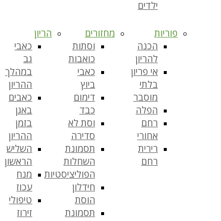
ילדים
פוריות
מחזורים
הריון
הכנה
וסתות
כאבי
להריון
כואבות
גב
אי פריון
כאבי
במהלך
בלתי
ביוץ
ההריון
מוסבר
דימום
כאבים
הפלה
כבד
באגן
רחם
וסת לא
בזמן
אחורי
סדירה
ההריון
רירית
תסמונת
השליש
רחם
השחלות
הראשון
הפוליציסטיות
מנח
חידלון
עכוז
הוסת
טיפולי
תסמונת
זירוז