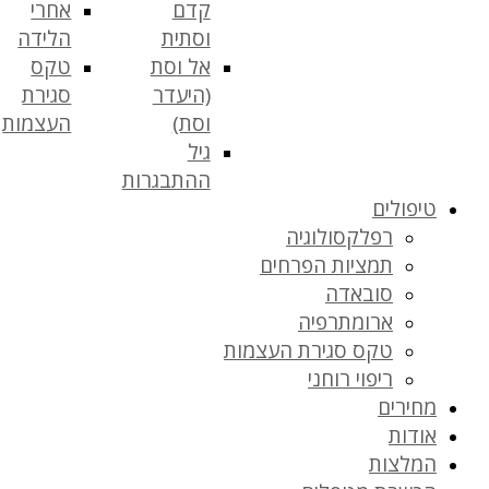
קדם
אחרי
וסתית
הלידה
אל וסת
טקס
(היעדר
סגירת
וסת)
העצמות
גיל
ההתבגרות
טיפולים
רפלקסולוגיה
תמציות הפרחים
סובאדה
ארומתרפיה
טקס סגירת העצמות
ריפוי רוחני
מחירים
אודות
המלצות