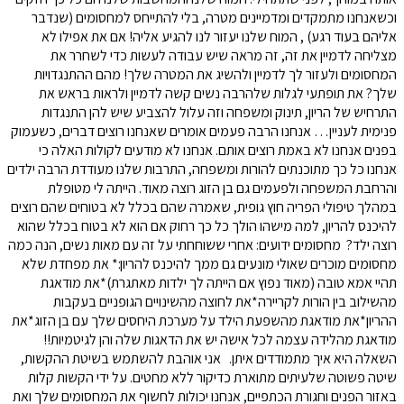
וכשאנחנו מתמקדים ומדמיינים מטרה, בלי להתייחס למחסומים (שנדבר
אליהם בעוד רגע) , המוח שלנו יעזור לנו להגיע אליה! אם את אפילו לא
מצליחה לדמיין את זה, זה מראה שיש עבודה לעשות כדי לשחרר את
המחסומים ולעזור לך לדמיין ולהשיג את המטרה שלך! מהם ההתנגדויות
שלך? את תופתעי לגלות שלהרבה נשים קשה לדמיין ולראות בראש את
התרחיש של הריון, תינוק ומשפחה וזה עלול להצביע שיש להן התנגדות
פנימית לעניין… אנחנו הרבה פעמים אומרים שאנחנו רוצים דברים, כשעמוק
בפנים אנחנו לא באמת רוצים אותם. אנחנו לא מודעים לקולות האלה כי
אנחנו כל כך מתוכנתים להורות ומשפחה, התרבות שלנו מעודדת הרבה ילדים
והרחבת המשפחה ולפעמים גם בן הזוג רוצה מאוד. הייתה לי מטופלת
במהלך טיפולי הפריה חוץ גופית, שאמרה שהם בכלל לא בטוחים שהם רוצים
להיכנס להריון, למה מישהו הולך כל כך רחוק אם הוא לא בטוח בכלל שהוא
רוצה ילד? מחסומים ידועים: אחרי ששוחחתי על זה עם מאות נשים, הנה כמה
מחסומים מוכרים שאולי מונעים גם ממך להיכנס להריון:* את מפחדת שלא
תהיי אמא טובה (מאוד נפוץ אם הייתה לך ילדות מאתגרת)*את מודאגת
מהשילוב בין הורות לקריירה*את לחוצה מהשינויים הגופניים בעקבות
ההריון*את מודאגת מהשפעת הילד על מערכת היחסים שלך עם בן הזוג*את
מודאגת מהלידה עצמה לכל אישה יש את הדאגות שלה והן לגיטמיות!!
השאלה היא איך מתמודדים איתן. אני אוהבת להשתמש בשיטת ההקשות,
שיטה פשוטה שלעיתים מתוארת כדיקור ללא מחטים. על ידי הקשות קלות
באזור הפנים וחגורת הכתפיים, אנחנו יכולות לחשוף את המחסומים שלך ואת