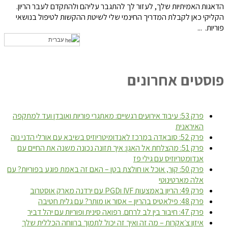
הדאגות האמיתיות שלך, לעזור לך להתגבר עליהם ולהתקדם לעבר הריון.
הקליקי כאן לקבלת המדריך החינמי שלי לשיטת ההקשות לטיפול בנושאי
פוריות. ...
עברית
פוסטים אחרונים
פרק 53: עיבוד אירועים רגשיים: מאתגרי פוריות ואובדן ועד למתקפה
האיראנית
פרק 52: סובאדה במרכז לאנדומיטריוזיס בשיבא עם אורלי הדני נוה
פרק 51: מהצלחת אל האגן: איך תזונה נכונה משנה את החיים עם
אנדומטריוזיס עם גילי פז
פרק 50: קור, אוכל או חולצת בטן – האם זה באמת פוגע בפוריות? עם
אלה מארטינוטי
פרק 49: הריון באמצעות IVF וPGD עם ירדנה מארק אוסטרוב
פרק 48: פילאטיס בהריון – אסור או מותר? עם גלית חטיבה
פרק 47: חיבור בין לב לרחם. רפואה סינית ופוריות עם יהל דביר
איזון צ׳אקרות – מה זה ואיך זה יכול לתמוך ברווחה הכללית שלך