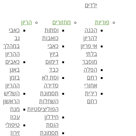
ילדים
פוריות
מחזורים
הריון
הכנה
וסתות
כאבי
להריון
כואבות
גב
אי פריון
כאבי
במהלך
בלתי
ביוץ
ההריון
מוסבר
דימום
כאבים
הפלה
כבד
באגן
רחם
וסת לא
בזמן
אחורי
סדירה
ההריון
רירית
תסמונת
השליש
רחם
השחלות
הראשון
הפוליציסטיות
מנח
חידלון
עכוז
הוסת
טיפולי
תסמונת
זירוז