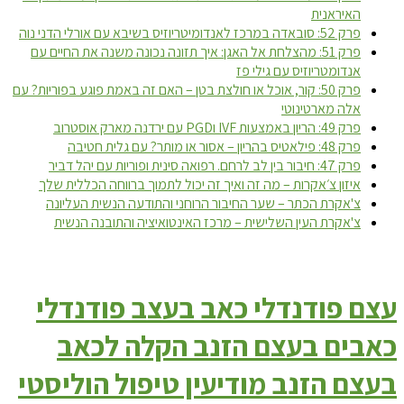
האיראנית
פרק 52: סובאדה במרכז לאנדומיטריוזיס בשיבא עם אורלי הדני נוה
פרק 51: מהצלחת אל האגן: איך תזונה נכונה משנה את החיים עם
אנדומטריוזיס עם גילי פז
פרק 50: קור, אוכל או חולצת בטן – האם זה באמת פוגע בפוריות? עם
אלה מארטינוטי
פרק 49: הריון באמצעות IVF וPGD עם ירדנה מארק אוסטרוב
פרק 48: פילאטיס בהריון – אסור או מותר? עם גלית חטיבה
פרק 47: חיבור בין לב לרחם. רפואה סינית ופוריות עם יהל דביר
איזון צ׳אקרות – מה זה ואיך זה יכול לתמוך ברווחה הכללית שלך
צ'אקרת הכתר – שער החיבור הרוחני והתודעה הנשית העליונה
צ'אקרת העין השלישית – מרכז האינטואיציה והתובנה הנשית
עצם פודנדלי כאב בעצב פודנדלי
כאבים בעצם הזנב הקלה לכאב
בעצם הזנב מודיעין טיפול הוליסטי