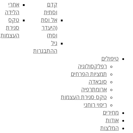
קדם
אחרי
וסתית
הלידה
אל וסת
טקס
(היעדר
סגירת
וסת)
העצמות
גיל
ההתבגרות
טיפולים
רפלקסולוגיה
תמציות הפרחים
סובאדה
ארומתרפיה
טקס סגירת העצמות
ריפוי רוחני
מחירים
אודות
המלצות