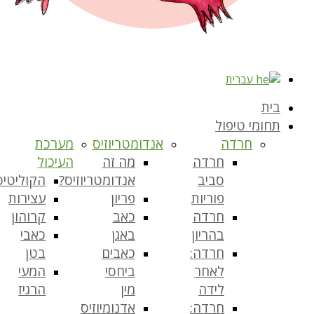
עברית
בית
תחומי טיפול
חרדה
אנדומטריוזיס
מערכת
חרדה
מה זה
העיכול
סביב
אנדומטריוזיס?
הקוליטיס
פוריות
פריון
עצירות
חרדה
כאב
קרוהון
בהריון
באגן
כאבי
חרדה:
כאבים
בטן
לאחר
ביחסי
המעי
לידה
מין
הרגיז
חרדה:
אדנומיוזיס