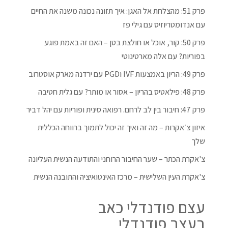
פרק 51: מהצלחת אל האגן: איך תזונה נכונה משנה את החיים
עם אנדומטריוזיס עם גילי פז
פרק 50: קור, אוכל או חולצת בטן – האם זה באמת פוגע
בפוריות? עם אלה מארטינוטי
פרק 49: הריון באמצעות IVF וPGD עם ירדנה מארק אוסטרוב
פרק 48: פילאטיס בהריון – אסור או מותר? עם גלית חטיבה
פרק 47: חיבור בין לב לרחם. רפואה סינית ופוריות עם יהל דביר
איזון צ׳אקרות – מה זה ואיך זה יכול לתמוך ברווחה הכללית
שלך
צ'אקרת הכתר – שער החיבור הרוחני והתודעה הנשית העליונה
צ'אקרת העין השלישית – מרכז האינטואיציה והתובנה הנשית
עצם פודנדלי כאב
בעצב פודנדלי