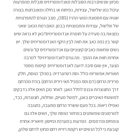
מכיוון שנשים רבות הסובלות מאנדומטריוזיס סובלות מהפרעות
עיכול כמו שלשול, עצירות, נפיחות או בחילה ומאובחנות בצורה
שגויה עם תסמונת המעי הרגיז (IBS), מצב הגורם להתפרצויות
של שלשול, עצירות והתכווצויות בבטן. האם רמת הכאב שאני
נמצאת בה מעידה על חומרת אנדומטריוזיס?כאן לא נראה שיש
קשר בין כמה כאב את חווה לבין היקף האנדומטריוזיס שלך. יש
נשים שחשות כאבים קיצוניים עם אנדומטריוזיס קל ונשים
אחרות חוות את ההפך. מה גורם לאנדומטריוזיס? למרבה
הצער, אין שום סיבה ידועה לאנדומטריוזיס. קיימות מספר
תאוריות אפשריות כולל: וסת רטרוגרדית: במהלך הווסת, חלק
מרירית הרחם (דם וסת המכיל תאי רירית הרחם) בורח מהרחם
דרך החצוצרות ונכנס לחלל האגן. לאחר מכן תאים אלה נדבקים
למשטחי האיברים באגן, למשל מעיים, שחלות, חצוצרות, כבד,
ואפילו ריאות. בכל פעם ששריר הרחם מתעבה, כתגובה
להורמונים שמשתנים במחזור הווסת שלך, תאים אלה גם
צומחים ומדממים. הפרעות במערכת החיסון: תיאוריה אחרת
קובעת כי לכל הנשים יש רקמת רירית רחם מחוץ לרחם שלהן,