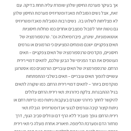
אך בעיקר מערכת החיסון שלהן שומרת עליה תחת בדיקה. עם
זאת, אצל נשים הסובלות מאנדומטריוזיס מערכות החיסון שלהן
לא מצליחות לשלוט בה. נשים רבות הסובלות מאנדומטריוזיס
גם נוטות יותר לסבול ממצבים אחרים כמו מחלות חיסוניות
אוטואומוניות, שיגרון, פיברומיאלגיה וכו '. טרנספורמציה של
תאים צפקניים: ישנם מומחים המציעים כי הורמונים או גורמים
חיסוניים, מקדמים טרנספורמציה של תאים צפקניים – תאים
העוטפים את הצד הפנימי של הבטן שלכם, לתאים דמויי רירית
הרחם. טרנספורמציה של תאים עובריים: הורמונים כמו אסטרוגן
עשויים להפוך תאים עובריים – תאים בשלבי ההתפתחות
מוקדמים ביותר – לתאים דמויי רירית הרחם. כמו שקורה לתאים
בגיל ההתבגרות. צלקת כירורגית: תאי רירית הרחם עלולים
להיקשר לחתך כירורגי שנגרם בעקבות ניתוח כמו כריתת רחם או
ניתוח קיצור קיבה וגורמים לנגעי אנדומטריוזיס הובלת תאי
רירית הרחם: גופך מעביר ללא הרף דם ונוזלים סביב הגוף, דרך
מחזור הדם ומערכת הלימפה. תיאוריה אחרת מעלה כי תאי רירית