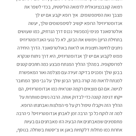
רפואה קונבנציונאלית לרפואה הוליסטית, בכדי לשפר את
מצבך ואת הסימפטומים. איך רופא יקבע אם יש לך
אנדומטריוזיס? הרופא יקשיב לסימפטומים שלך, יעשה
אולטרסאונד פנימי (המכשיר נכנס דרך הנרתיק, כמו שעושים
בתחילת הריון) וימשש את הבטן, לא כל נגעי האנדומטריוזיס
ניתנים לחישה חיצונית או לראות באולטרסאונד. הדרך היחידה
ממש לקבוע אם יש לך אנדומטריוזיס, היא דרך ניתוח שנקרא
לפרוסקופיה. במהלך ההליך המנתח מבצע כמה חתכים קטנים
בבטן שלך ומכניס בדיקה זעירה עם מצלמה ואור המאפשרת
למנתח לראות מה קורה בתוך הבטן שלך על גבי מסך המחובר
לגישה. אם הם מוצאים רקמה שנראית כמו אנדומטריוזיס, הם
ייקחו דגימה קטנה כדי לבדוק אותה. הרבה נשים מוותרות על
ההליך הזה ויקבלו טיפול רק על פי המלצות ואבחנתו הרופא.
למה זה לוקח כל כך הרבה זמן לאבחן אנדומטריוזיס? כי הרבה
מתסמינים שמאבחנים את הבעיה הזו מאבחנים גם בעיות
אחרות כמו מחלות דלקתיות באגן או צ'יסטות בשחלה. בנוסף,