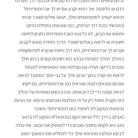
הרחם עשויים להיות מועברים לחלקים אחרים בגוף דרך מערכת
הדם או הלימפה. איך רופא יקבע אם יש לך אנדומטריוזיס?
הרופא יקשיב לסימפטומים שלך, יעשה אולטרסאונד פנימי
(המכשיר נכנס דרך הנרתיק, כמו שעושים בתחילת הריון)
וימשש את הבטן, לא כל נגעי האנדומטריוזיס ניתנים לחישה
חיצונית או לראות באולטרסאונד. הדרך היחידה ממש לקבוע
אם יש לך אנדומטריוזיס, היא דרך ניתוח שנקרא לפרוסקופיה.
במהלך ההליך המנתח מבצע כמה חתכים קטנים בבטן שלך
ומכניס בדיקה זעירה עם מצלמה ואור המאפשרת למנתח
לראות מה קורה בתוך הבטן שלך על גבי מסך המחובר לגישה.
אם הם מוצאים רקמה שנראית כמו אנדומטריוזיס, הם ייקחו
דגימה קטנה כדי לבדוק אותה. הרבה נשים מוותרות על ההליך
הזה ויקבלו טיפול רק על פי המלצות ואבחנתו הרופא. מה הגישה
הרפואית המקובלת לטיפול באנדומטריוזיס? משככי
כאבים: בדרך כלל הגישה הקונבנציונאלית המקובלת ברגעי
כאב היא לקחת משככי כאבים כדי להפסיק את הכאב. את יכולה
לבקש המלצה מהרופא שלך כדי להחליט מהו המשכך הטוב