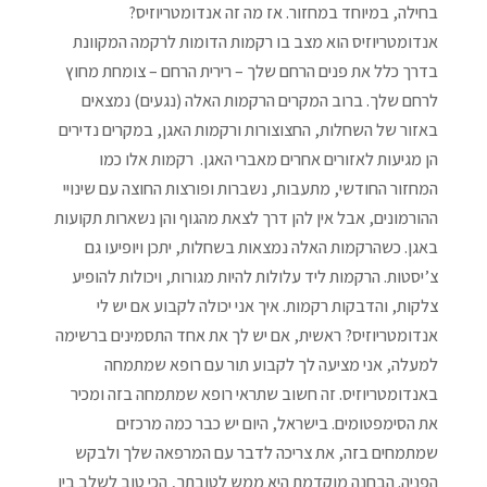
בחילה, במיוחד במחזור. אז מה זה אנדומטריוזיס?
אנדומטריוזיס הוא מצב בו רקמות הדומות לרקמה המקוונת
בדרך כלל את פנים הרחם שלך – רירית הרחם – צומחת מחוץ
לרחם שלך. ברוב המקרים הרקמות האלה (נגעים) נמצאים
באזור של השחלות, החצוצורות ורקמות האגן, במקרים נדירים
הן מגיעות לאזורים אחרים מאברי האגן. רקמות אלו כמו
המחזור החודשי, מתעבות, נשברות ופורצות החוצה עם שינויי
ההורמונים, אבל אין להן דרך לצאת מהגוף והן נשארות תקועות
באגן. כשהרקמות האלה נמצאות בשחלות, יתכן ויופיעו גם
צ’יסטות. הרקמות ליד עלולות להיות מגורות, ויכולות להופיע
צלקות, והדבקות רקמות. איך אני יכולה לקבוע אם יש לי
אנדומטריוזיס? ראשית, אם יש לך את אחד התסמינים ברשימה
למעלה, אני מציעה לך לקבוע תור עם רופא שמתמחה
באנדומטריוזיס. זה חשוב שתראי רופא שמתמחה בזה ומכיר
את הסימפטומים. בישראל, היום יש כבר כמה מרכזים
שמתמחים בזה, את צריכה לדבר עם המרפאה שלך ולבקש
הפניה. הבחנה מוקדמת היא ממש לטובתך, הכי טוב לשלב בין