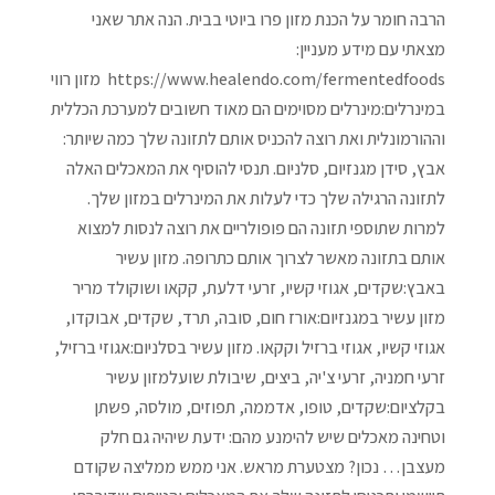
הרבה חומר על הכנת מזון פרו ביוטי בבית. הנה אתר שאני
מצאתי עם מידע מעניין:
https://www.healendo.com/fermentedfoods מזון רווי
במינרלים:מינרלים מסוימים הם מאוד חשובים למערכת הכללית
וההורמונלית ואת רוצה להכניס אותם לתזונה שלך כמה שיותר:
אבץ, סידן מגנזיום, סלניום. תנסי להוסיף את המאכלים האלה
לתזונה הרגילה שלך כדי לעלות את המינרלים במזון שלך.
למרות שתוספי תזונה הם פופולריים את רוצה לנסות למצוא
אותם בתזונה מאשר לצרוך אותם כתרופה. מזון עשיר
באבץ:שקדים, אגוזי קשיו, זרעי דלעת, קקאו ושוקולד מריר
מזון עשיר במגנזיום:אורז חום, סובה, תרד, שקדים, אבוקדו,
אגוזי קשיו, אגוזי ברזיל וקקאו. מזון עשיר בסלניום:אגוזי ברזיל,
זרעי חמניה, זרעי צ'יה, ביצים, שיבולת שועלמזון עשיר
בקלציום:שקדים, טופו, אדממה, תפוזים, מולסה, פשתן
וטחינה מאכלים שיש להימנע מהם: ידעת שיהיה גם חלק
מעצבן… נכון? מצטערת מראש. אני ממש ממליצה שקודם