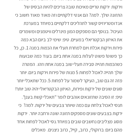
וירקות ירקות טריים מאיכות טובה צריכים להיות הבסיס של
התזונה שלך. למה? הם אנטי דלקתיים וזה מאוד מאוד חשוב כי
אנדומטריוזיס קשור לתהליכים דלקתיים במיוחד במערכת
העיכול. בנוסף הם מספקים המון מינרלים וויטמנים ומשמרים
את האיזון הבקטריאלי במעיים. טיפ: שימי לב ביום הבא כמה
פירות וירקות אכלת ויום למחרת תעלי את הכמות במנה 1. כן, כל
כך פשוט! פשוט לעלות במנה אחת ביום. בעוד כמה שבועות
כשהכמות תהייה סבירה תעלי שוב במנה אחת וזהו. המטרה
שלך תהייה לאכול לפחות 5 מנות של פירות וירקות ביום. יותר
מזה זה גם טוב, העיקר לשמור על לפחות 5. ככל שתאכלי יותר
סוגים שונים של ירקות ופירות, האיזון הבקטריאלי יהיה טוב יותר!
טיפ: זו הסיבה שתזונאים אוהבים לומר "תאכלי קשת בענן".
תנסי לאכול צלחת עם כמה שיותר צבעים של ירקות. למה? כי
ירקות בצבעים שונים מספקים תזונה שונה ורחבה יותר. ירקות
מסוג מצליבים נחשבים טובים במיוחד.נסי לאכול לפחות אחד
מהם ביום: ברוקולי, כרוב, קייל, כרוב ניצנים. מאכלים