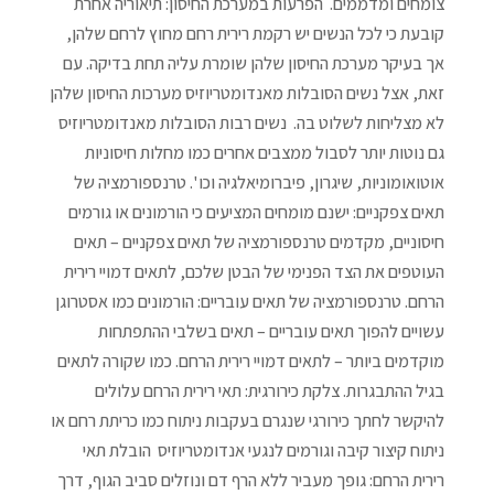
צומחים ומדממים. הפרעות במערכת החיסון: תיאוריה אחרת
קובעת כי לכל הנשים יש רקמת רירית רחם מחוץ לרחם שלהן,
אך בעיקר מערכת החיסון שלהן שומרת עליה תחת בדיקה. עם
זאת, אצל נשים הסובלות מאנדומטריוזיס מערכות החיסון שלהן
לא מצליחות לשלוט בה. נשים רבות הסובלות מאנדומטריוזיס
גם נוטות יותר לסבול ממצבים אחרים כמו מחלות חיסוניות
אוטואומוניות, שיגרון, פיברומיאלגיה וכו '. טרנספורמציה של
תאים צפקניים: ישנם מומחים המציעים כי הורמונים או גורמים
חיסוניים, מקדמים טרנספורמציה של תאים צפקניים – תאים
העוטפים את הצד הפנימי של הבטן שלכם, לתאים דמויי רירית
הרחם. טרנספורמציה של תאים עובריים: הורמונים כמו אסטרוגן
עשויים להפוך תאים עובריים – תאים בשלבי ההתפתחות
מוקדמים ביותר – לתאים דמויי רירית הרחם. כמו שקורה לתאים
בגיל ההתבגרות. צלקת כירורגית: תאי רירית הרחם עלולים
להיקשר לחתך כירורגי שנגרם בעקבות ניתוח כמו כריתת רחם או
ניתוח קיצור קיבה וגורמים לנגעי אנדומטריוזיס הובלת תאי
רירית הרחם: גופך מעביר ללא הרף דם ונוזלים סביב הגוף, דרך