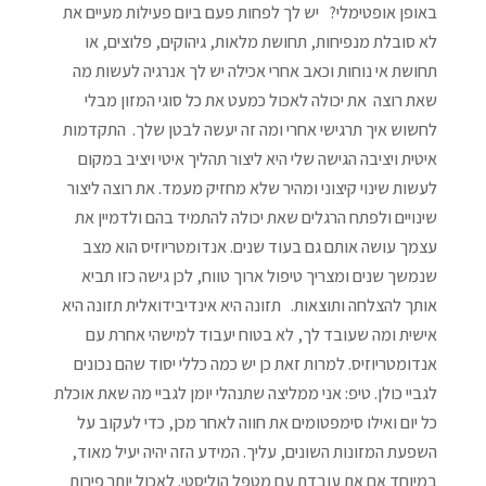
באופן אופטימלי? יש לך לפחות פעם ביום פעילות מעיים את
לא סובלת מנפיחות, תחושת מלאות, גיהוקים, פלוצים, או
תחושת אי נוחות וכאב אחרי אכילה יש לך אנרגיה לעשות מה
שאת רוצה את יכולה לאכול כמעט את כל סוגי המזון מבלי
לחשוש איך תרגישי אחרי ומה זה יעשה לבטן שלך. התקדמות
איטית ויציבה הגישה שלי היא ליצור תהליך איטי ויציב במקום
לעשות שינוי קיצוני ומהיר שלא מחזיק מעמד. את רוצה ליצור
שינויים ולפתח הרגלים שאת יכולה להתמיד בהם ולדמיין את
עצמך עושה אותם גם בעוד שנים. אנדומטריוזיס הוא מצב
שנמשך שנים ומצריך טיפול ארוך טווח, לכן גישה כזו תביא
אותך להצלחה ותוצאות. תזונה היא אינדיבידואלית תזונה היא
אישית ומה שעובד לך, לא בטוח יעבוד למישהי אחרת עם
אנדומטריוזיס. למרות זאת כן יש כמה כללי יסוד שהם נכונים
לגביי כולן. טיפ: אני ממליצה שתנהלי יומן לגביי מה שאת אוכלת
כל יום ואילו סימפטומים את חווה לאחר מכן, כדי לעקוב על
השפעת המזונות השונים, עליך. המידע הזה יהיה יעיל מאוד,
במיוחד אם את עובדת עם מטפל הוליסטי. לאכול יותר פירות