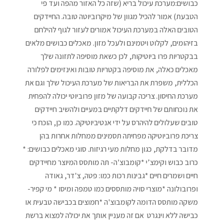
כבושים:מערכת עיכול בריא (שזה כל האזור מהפה ועד פי
הטבעת) אמור להכיל מגוון של מיקרוביוטה טובה. החיידקים
הטובים האלה במערכת העיכול אמורים לעזור לגוף להילחם
בזיהומים, לקלוט ויטמינם ולעכל מזון. מאכלים כבושים מלאים
בבקטריות פרו ביוטיקות, לכן כשאת מוסיפה לתזונה שלך
מאכלים כאלה, את מוסיפה בקטריות טובות ואינזימים לפלורה
הכללית, משפרת את הבריאות של מערכת העיכול שלך וגם את
מערכת החיסון. צריכה קבועה של מזון פרוביוטי יכולה להפחית
את נוכחותם של חיידקים דלקתיים במעיים ולהשיב חיידקים
טובים שעלולים להיהרס על ידי אנטיביוטיקה. כמו כן, הוכח כי
צריכת פרוביוטיקה מפחיתה תסמינים ממחלות אחרות בהן
מדובר בדלקת, כגון מחלות מעי רגיזות. סוגי מאכלים כבושים: *
כרוב כבוש וקימצ’י *קומבוצ'ה- תה מותסס המיוצר מחיידקים
חיים ושמרים חיים *גבינות רכות כמו: פטה, צ'דר, גאודה
ופרובולונה *מוצרי סויה מותססים כמו טמפה ומיסו * מי קפיר-
משקה מותסס הדומה לקומבוצ'ה *חמוצים בכבישה טבעית או
כבישה ללא וינגרט אם זה מעניין אותך את יכולה למצוא ברשת