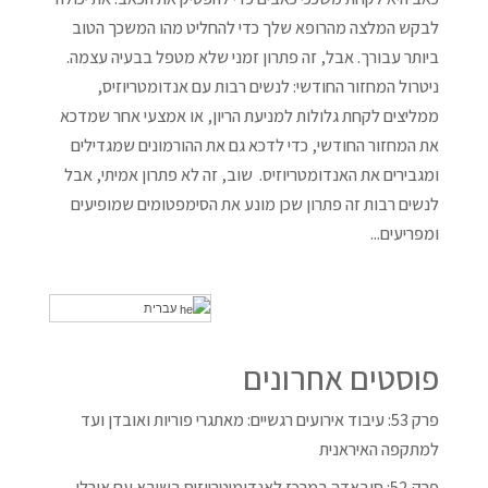
לבקש המלצה מהרופא שלך כדי להחליט מהו המשכך הטוב
ביותר עבורך. אבל, זה פתרון זמני שלא מטפל בבעיה עצמה.
ניטרול המחזור החודשי: לנשים רבות עם אנדומטריוזיס,
ממליצים לקחת גלולות למניעת הריון, או אמצעי אחר שמדכא
את המחזור החודשי, כדי לדכא גם את ההורמונים שמגדילים
ומגבירים את האנדומטריוזיס. שוב, זה לא פתרון אמיתי, אבל
לנשים רבות זה פתרון שכן מונע את הסימפטומים שמופיעים
ומפריעים...
עברית
פוסטים אחרונים
פרק 53: עיבוד אירועים רגשיים: מאתגרי פוריות ואובדן ועד
למתקפה האיראנית
פרק 52: סובאדה במרכז לאנדומיטריוזיס בשיבא עם אורלי