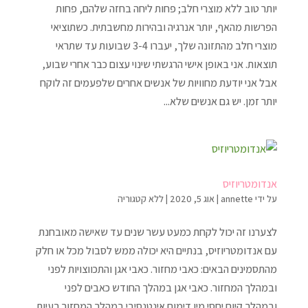
יותר טוב ללא מוצרי חלב; פחות ליחה בחזה שלהם, פחות
הפרשות מהאף, יותר אנרגיה ובהירות מחשבתית. כשתוציאי
מוצרי חלב מהתזונה שלך, יעברו 3-4 שבועות עד שתראי
תוצאות. אני באופן אישי הרגשתי שינוי עצום כבר אחרי שבוע,
אבל אני יודעת מחוויות של אנשים אחרים שלפעמים זה לוקח
יותר זמן. יש גם אנשים שלא...
אנדומטריוזיס
על ידי
annette
|
אוג 5, 2020
|
ללא קטגוריה
לצערנו זה יכול לקחת כמעט עשר שנים עד שאישה מאובחנת
עם אנדומטריוזיס, בנתיים היא יכולה ממש לסבול מכל או חלק
מהתסמינים הבאים: כאבי מחזור. כאבי אגן והתכווצויות לפני
ובמהלך המחזור. כאבי אגן במהלך החודש כאבים לפני
ובמהלך קיום יחסי מין דימום אינטנסיבי במהלך המחזור בעיות