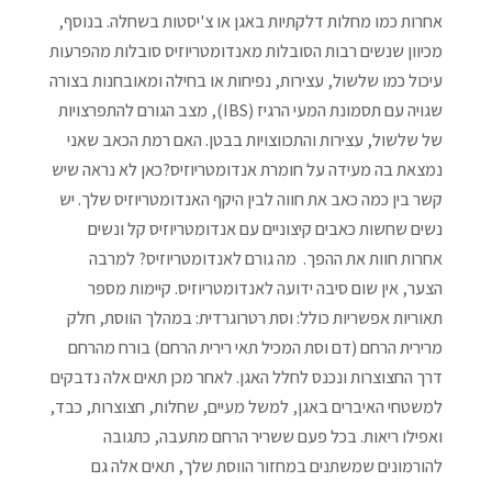
אחרות כמו מחלות דלקתיות באגן או צ'יסטות בשחלה. בנוסף,
מכיוון שנשים רבות הסובלות מאנדומטריוזיס סובלות מהפרעות
עיכול כמו שלשול, עצירות, נפיחות או בחילה ומאובחנות בצורה
שגויה עם תסמונת המעי הרגיז (IBS), מצב הגורם להתפרצויות
של שלשול, עצירות והתכווצויות בבטן. האם רמת הכאב שאני
נמצאת בה מעידה על חומרת אנדומטריוזיס?כאן לא נראה שיש
קשר בין כמה כאב את חווה לבין היקף האנדומטריוזיס שלך. יש
נשים שחשות כאבים קיצוניים עם אנדומטריוזיס קל ונשים
אחרות חוות את ההפך. מה גורם לאנדומטריוזיס? למרבה
הצער, אין שום סיבה ידועה לאנדומטריוזיס. קיימות מספר
תאוריות אפשריות כולל: וסת רטרוגרדית: במהלך הווסת, חלק
מרירית הרחם (דם וסת המכיל תאי רירית הרחם) בורח מהרחם
דרך החצוצרות ונכנס לחלל האגן. לאחר מכן תאים אלה נדבקים
למשטחי האיברים באגן, למשל מעיים, שחלות, חצוצרות, כבד,
ואפילו ריאות. בכל פעם ששריר הרחם מתעבה, כתגובה
להורמונים שמשתנים במחזור הווסת שלך, תאים אלה גם