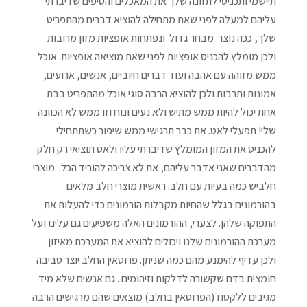
תיישמי ותכניסי לתזונה שלך את המאכלים והטיפים שדיברתי
עליהם למעלה לפני שאת מתחילה להוציא דברים מהתפריט
שלך, ככה נוצר מבחר גדול ונפתחות אופציות מזון מרובות
ולכן מומלץ להכניס אופציות לפני שאת מוציאה אופציות. אוכל
ממש מזוהה עם אהבה ועוד דברים חיוביים, אנשים, ארועים,
אמונות ותרבות ולכן להוציא הרבה סוגי אוכל מהתפריט בבת
אחת יכול להיות ממש מתיש ולא נעים ונוח וזו ממש לא הכוונה
שלי! תפעלי לאט. את כבר תרגישי ממש שיפור כשתתחילי
להכניס את המזון המומלץ שדיברתי עליו ולאט תוציאי רק חלק
מהדברים שאני אדבר עליהם, את לא צריכה להוריד הכל. מוצרי
חלביש כמה בעיות עם חלב. ראשית מוצרי חלב מלאים
בהורמונים בגלל שהחיות מקבלות הורמונים כדי להעלות את
התפוקה שלהן. לצערי, ההורמונים האלה משפיעים גם עלינו ועל
מערכת ההורמונים שלנו ויכולים להוציא את המערכת מאיזון
ולכן עדיף להימנע מהם כמה שניתן. פרוטאין החלב יוצר סביבה
חומצית בדם שקשורה לדלקות וזיהומים . גם אנשים שלא מיד
מגיבים ללקטוז (הפרוטאין בחלב) מוצאים שהם מרגישים הרבה