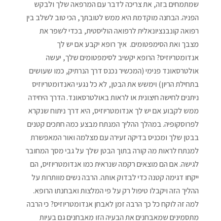
שמתמחים בזה, את צריכה לדבר עם המרפאה שלך ולבקש
הפניה. הבחנה מוקדמת היא ממש לטובתך, הכי טוב לשלב בין
רפואה קונבנציונאלית לרפואה הוליסטית, בכדי לשפר את
מצבך ואת הסימפטומים. איך רופא יקבע אם יש לך
אנדומטריוזיס? הרופא יקשיב לסימפטומים שלך, יעשה
אולטרסאונד פנימי (המכשיר נכנס דרך הנרתיק, כמו שעושים
בתחילת הריון) וימשש את הבטן, לא כל נגעי האנדומטריוזיס
ניתנים לחישה חיצונית או לראות באולטרסאונד. הדרך היחידה
ממש לקבוע אם יש לך אנדומטריוזיס, היא דרך ניתוח שנקרא
לפרוסקופיה. במהלך ההליך המנתח מבצע כמה חתכים קטנים
בבטן שלך ומכניס בדיקה זעירה עם מצלמה ואור המאפשרת
למנתח לראות מה קורה בתוך הבטן שלך על גבי מסך המחובר
לגישה. אם הם מוצאים רקמה שנראית כמו אנדומטריוזיס, הם
ייקחו דגימה קטנה כדי לבדוק אותה. הרבה נשים מוותרות על
ההליך הזה ויקבלו טיפול רק על פי המלצות ואבחנתו הרופא.
למה זה לוקח כל כך הרבה זמן לאבחן אנדומטריוזיס? כי הרבה
מתסמינים שמאבחנים את הבעיה הזו מאבחנים גם בעיות