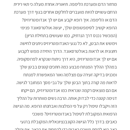
מחזור הדם ומערכת הלימפה. תיאוריה אחרת מעלה כי תאי רירית
הרחם עשויים להיות מועברים לחלקים אחרים בגוף דרך מערכת
הדם או הלימפה. איך רופא יקבע אם יש לך אנדומטריוזיס?
הרופא יקשיב לסימפטומים שלך, יעשה אולטרסאונד פנימי
(המכשיר נכנס דרך הנרתיק, כמו שעושים בתחילת הריון)
וימשש את הבטן, לא כל נגעי האנדומטריוזיס ניתנים לחישה
חיצונית או לראות באולטרסאונד. הדרך היחידה ממש לקבוע
אם יש לך אנדומטריוזיס, היא דרך ניתוח שנקרא לפרוסקופיה.
במהלך ההליך המנתח מבצע כמה חתכים קטנים בבטן שלך
ומכניס בדיקה זעירה עם מצלמה ואור המאפשרת למנתח
לראות מה קורה בתוך הבטן שלך על גבי מסך המחובר לגישה.
אם הם מוצאים רקמה שנראית כמו אנדומטריוזיס, הם ייקחו
דגימה קטנה כדי לבדוק אותה. הרבה נשים מוותרות על ההליך
הזה ויקבלו טיפול רק על פי המלצות ואבחנתו הרופא. מה הגישה
הרפואית המקובלת לטיפול באנדומטריוזיס? משככי
כאבים: בדרך כלל הגישה הקונבנציונאלית המקובלת ברגעי
כאב היא לקחת משככי כאבים כדי להפסיק את הכאב. את יכולה