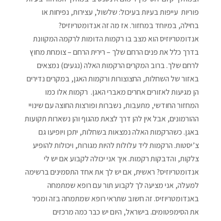
פוריות עייפות בעיות בעיכול: שלשול, עצירות, נפיחות או
בחילה, במיוחד במחזור. אז מה זה אנדומטריוזיס?
אנדומטריוזיס הוא מצב בו רקמות הדומות לרקמה המקוונת
בדרך כלל את פנים הרחם שלך – רירית הרחם – צומחת מחוץ
לרחם שלך. ברוב המקרים הרקמות האלה (נגעים) נמצאים
באזור של השחלות, החצוצורות ורקמות האגן, במקרים נדירים
הן מגיעות לאזורים אחרים מאברי האגן. רקמות אלו כמו
המחזור החודשי, מתעבות, נשברות ופורצות החוצה עם שינויי
ההורמונים, אבל אין להן דרך לצאת מהגוף והן נשארות תקועות
באגן. כשהרקמות האלה נמצאות בשחלות, יתכן ויופיעו גם
צ’יסטות. הרקמות ליד עלולות להיות מגורות, ויכולות להופיע
צלקות, והדבקות רקמות. איך אני יכולה לקבוע אם יש לי
אנדומטריוזיס? ראשית, אם יש לך את אחד התסמינים ברשימה
למעלה, אני מציעה לך לקבוע תור עם רופא שמתמחה
באנדומטריוזיס. זה חשוב שתראי רופא שמתמחה בזה ומכיר
את הסימפטומים. בישראל, היום יש כבר כמה מרכזים