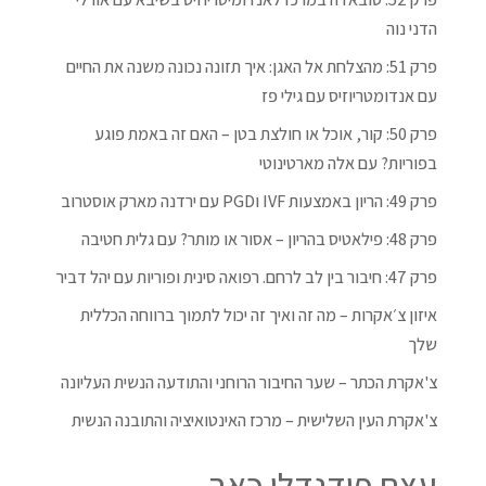
הדני נוה
פרק 51: מהצלחת אל האגן: איך תזונה נכונה משנה את החיים
עם אנדומטריוזיס עם גילי פז
פרק 50: קור, אוכל או חולצת בטן – האם זה באמת פוגע
בפוריות? עם אלה מארטינוטי
פרק 49: הריון באמצעות IVF וPGD עם ירדנה מארק אוסטרוב
פרק 48: פילאטיס בהריון – אסור או מותר? עם גלית חטיבה
פרק 47: חיבור בין לב לרחם. רפואה סינית ופוריות עם יהל דביר
איזון צ׳אקרות – מה זה ואיך זה יכול לתמוך ברווחה הכללית
שלך
צ'אקרת הכתר – שער החיבור הרוחני והתודעה הנשית העליונה
צ'אקרת העין השלישית – מרכז האינטואיציה והתובנה הנשית
עצם פודנדלי כאב