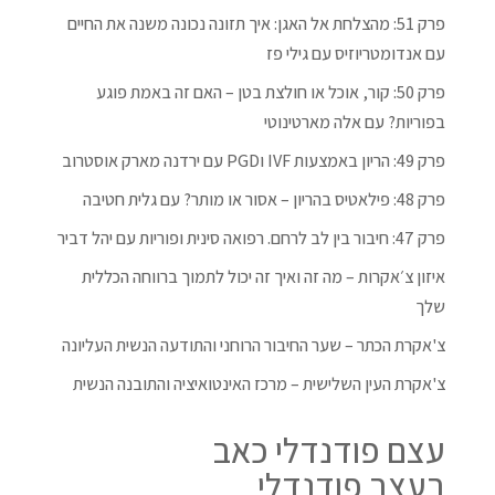
פרק 51: מהצלחת אל האגן: איך תזונה נכונה משנה את החיים
עם אנדומטריוזיס עם גילי פז
פרק 50: קור, אוכל או חולצת בטן – האם זה באמת פוגע
בפוריות? עם אלה מארטינוטי
פרק 49: הריון באמצעות IVF וPGD עם ירדנה מארק אוסטרוב
פרק 48: פילאטיס בהריון – אסור או מותר? עם גלית חטיבה
פרק 47: חיבור בין לב לרחם. רפואה סינית ופוריות עם יהל דביר
איזון צ׳אקרות – מה זה ואיך זה יכול לתמוך ברווחה הכללית
שלך
צ'אקרת הכתר – שער החיבור הרוחני והתודעה הנשית העליונה
צ'אקרת העין השלישית – מרכז האינטואיציה והתובנה הנשית
עצם פודנדלי כאב
בעצב פודנדלי