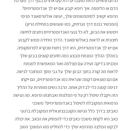
הרחם עשויים להיות מועברים לחלקים אחרים בגוף דרך מערכת
הדם או הלימפה. איך רופא יקבע אם יש לך אנדומטריוזיס?
הרופא יקשיב לסימפטומים שלך, יעשה אולטרסאונד פנימי
(המכשיר נכנס דרך הנרתיק, כמו שעושים בתחילת הריון)
וימשש את הבטן, לא כל נגעי האנדומטריוזיס ניתנים לחישה
חיצונית או לראות באולטרסאונד. הדרך היחידה ממש לקבוע
אם יש לך אנדומטריוזיס, היא דרך ניתוח שנקרא לפרוסקופיה.
במהלך ההליך המנתח מבצע כמה חתכים קטנים בבטן שלך
ומכניס בדיקה זעירה עם מצלמה ואור המאפשרת למנתח
לראות מה קורה בתוך הבטן שלך על גבי מסך המחובר לגישה.
אם הם מוצאים רקמה שנראית כמו אנדומטריוזיס, הם ייקחו
דגימה קטנה כדי לבדוק אותה. הרבה נשים מוותרות על ההליך
הזה ויקבלו טיפול רק על פי המלצות ואבחנתו הרופא. מה הגישה
הרפואית המקובלת לטיפול באנדומטריוזיס? משככי
כאבים: בדרך כלל הגישה הקונבנציונאלית המקובלת ברגעי
כאב היא לקחת משככי כאבים כדי להפסיק את הכאב. את יכולה
לבקש המלצה מהרופא שלך כדי להחליט מהו המשכך הטוב