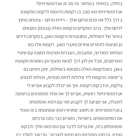
בחילה, במיוחד במחזור. אז מה זה אנדומטריוזיס?
אנדומטריוזיס הוא מצב בו רקמות הדומות לרקמה המקוונת
בדרך כלל את פנים הרחם שלך – רירית הרחם – צומחת מחוץ
לרחם שלך. ברוב המקרים הרקמות האלה (נגעים) נמצאים
באזור של השחלות, החצוצורות ורקמות האגן, במקרים נדירים
הן מגיעות לאזורים אחרים מאברי האגן. רקמות אלו כמו
המחזור החודשי, מתעבות, נשברות ופורצות החוצה עם שינויי
ההורמונים, אבל אין להן דרך לצאת מהגוף והן נשארות תקועות
באגן. כשהרקמות האלה נמצאות בשחלות, יתכן ויופיעו גם
צ’יסטות. הרקמות ליד עלולות להיות מגורות, ויכולות להופיע
צלקות, והדבקות רקמות. איך אני יכולה לקבוע אם יש לי
אנדומטריוזיס? ראשית, אם יש לך את אחד התסמינים ברשימה
למעלה, אני מציעה לך לקבוע תור עם רופא שמתמחה
באנדומטריוזיס. זה חשוב שתראי רופא שמתמחה בזה ומכיר
את הסימפטומים. בישראל, היום יש כבר כמה מרכזים
שמתמחים בזה, את צריכה לדבר עם המרפאה שלך ולבקש
הפניה. הבחנה מוקדמת היא ממש לטובתך, הכי טוב לשלב בין