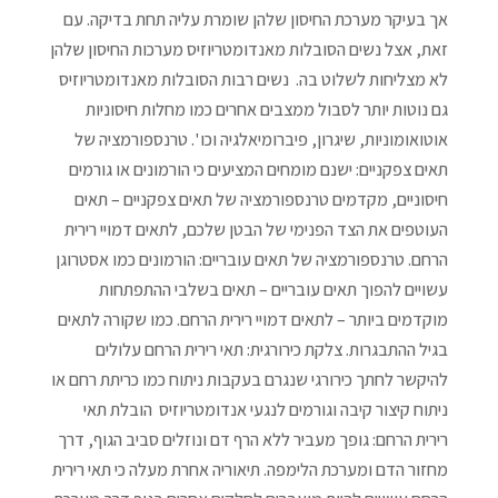
אך בעיקר מערכת החיסון שלהן שומרת עליה תחת בדיקה. עם
זאת, אצל נשים הסובלות מאנדומטריוזיס מערכות החיסון שלהן
לא מצליחות לשלוט בה. נשים רבות הסובלות מאנדומטריוזיס
גם נוטות יותר לסבול ממצבים אחרים כמו מחלות חיסוניות
אוטואומוניות, שיגרון, פיברומיאלגיה וכו '. טרנספורמציה של
תאים צפקניים: ישנם מומחים המציעים כי הורמונים או גורמים
חיסוניים, מקדמים טרנספורמציה של תאים צפקניים – תאים
העוטפים את הצד הפנימי של הבטן שלכם, לתאים דמויי רירית
הרחם. טרנספורמציה של תאים עובריים: הורמונים כמו אסטרוגן
עשויים להפוך תאים עובריים – תאים בשלבי ההתפתחות
מוקדמים ביותר – לתאים דמויי רירית הרחם. כמו שקורה לתאים
בגיל ההתבגרות. צלקת כירורגית: תאי רירית הרחם עלולים
להיקשר לחתך כירורגי שנגרם בעקבות ניתוח כמו כריתת רחם או
ניתוח קיצור קיבה וגורמים לנגעי אנדומטריוזיס הובלת תאי
רירית הרחם: גופך מעביר ללא הרף דם ונוזלים סביב הגוף, דרך
מחזור הדם ומערכת הלימפה. תיאוריה אחרת מעלה כי תאי רירית