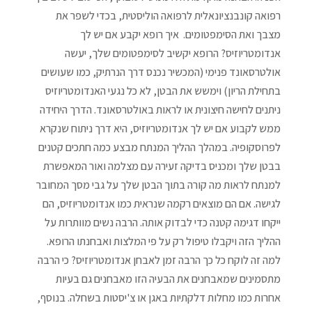
רפואה קונבנציונאלית לרפואה הוליסטית, בכדי לשפר את
מצבך ואת הסימפטומים. איך רופא יקבע אם יש לך
אנדומטריוזיס? הרופא יקשיב לסימפטומים שלך, יעשה
אולטרסאונד פנימי (המכשיר נכנס דרך הנרתיק, כמו שעושים
בתחילת הריון) וימשש את הבטן, לא כל נגעי האנדומטריוזיס
ניתנים לחישה חיצונית או לראות באולטרסאונד. הדרך היחידה
ממש לקבוע אם יש לך אנדומטריוזיס, היא דרך ניתוח שנקרא
לפרוסקופיה. במהלך ההליך המנתח מבצע כמה חתכים קטנים
בבטן שלך ומכניס בדיקה זעירה עם מצלמה ואור המאפשרת
למנתח לראות מה קורה בתוך הבטן שלך על גבי מסך המחובר
לגישה. אם הם מוצאים רקמה שנראית כמו אנדומטריוזיס, הם
ייקחו דגימה קטנה כדי לבדוק אותה. הרבה נשים מוותרות על
ההליך הזה ויקבלו טיפול רק על פי המלצות ואבחנתו הרופא.
למה זה לוקח כל כך הרבה זמן לאבחן אנדומטריוזיס? כי הרבה
מתסמינים שמאבחנים את הבעיה הזו מאבחנים גם בעיות
אחרות כמו מחלות דלקתיות באגן או צ'יסטות בשחלה. בנוסף,