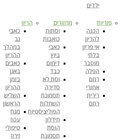
ילדים
פוריות
מחזורים
הריון
הכנה
וסתות
כאבי
להריון
כואבות
גב
אי פריון
כאבי
במהלך
בלתי
ביוץ
ההריון
מוסבר
דימום
כאבים
הפלה
כבד
באגן
רחם
וסת לא
בזמן
אחורי
סדירה
ההריון
רירית
תסמונת
השליש
רחם
השחלות
הראשון
הפוליציסטיות
מנח
חידלון
עכוז
הוסת
טיפולי
תסמונת
זירוז