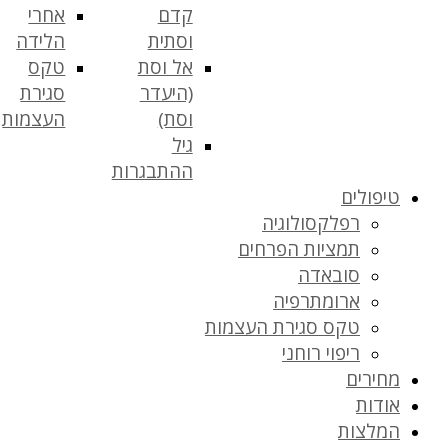
קדם
אחרי
וסתית
הלידה
אל וסת
טקס
(היעדר
סגירת
וסת)
העצמות
גיל
ההתבגרות
טיפולים
רפלקסולוגיה
תמציות הפרחים
סובאדה
ארומתרפיה
טקס סגירת העצמות
ריפוי רוחני
מחירים
אודות
המלצות