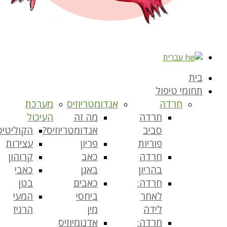
עברית
בית
תחומי טיפול
חרדה
אנדומטריוזיס
מערכת
חרדה
מה זה
העיכול
סביב
אנדומטריוזיס?
הקוליטיס
פוריות
פריון
עצירות
חרדה
כאב
קרוהון
בהריון
באגן
כאבי
חרדה:
כאבים
בטן
לאחר
ביחסי
המעי
לידה
מין
הרגיז
חרדה:
אדנומיוזיס