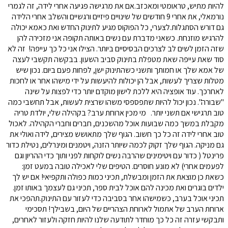
להיות מתיש, טראומטי ומאכזב.אם את מרגישה פגיעה אחרי לידה, זה לגמרי
נורמאלי, את אחרי 9 חודשים של שינויים פיזיים ורגשיים והשלב אחרי הלידה
גם דורש הסתגלות.לצערי, כל הפוקוס מגיע לתינוק החדש ואת כאמא יכולה
להרגיש מוזנחת. כשאני מדברת עם נשים באותה תקופה אני מזכירה להן
שזה הזמן לשים לב לצרכים הבסיסיים ביותר. הצילו אני כל כך עייפה! זה לא
סוד שאת עייפה שאת מטפלת בתינוק סביב השעון. בבקשה תקשבי לעצה
של אמא שלך או חמותך ותשני כשהתינוק ישן, לפחות פעם ביום. נכון שיש
מטלות שצריך לעשות, אבל הן יכולות להיעשות על ידי מישהו אחר או לחכות
לאחרכך. עוד אופציה היא ללכת לישון מוקדם יותר כדי לפצות על שינה
"שבורה". נכון יכול להיות שתפספסי משהו שרצית לעשות, אבל תחשבי כמה
טוב תרגישי אם תשני יותר. מי מכין ארוחת ערב? בקהילה שלי, יולדת טריה
מקבלת במשך כמה שבועות אוכל מהשכנים, חברים וחברי הקהילה. לאכול
טוב אחרי לידה זה כל כך חשוב. הגוף שלך מתאושש מצירים, לידה ואולי את
גם מניקה. הגוף שלך זקוק לכמה שיותר הזנה, ויטמנים ומינרלים, נטילת כדור
פרינטל ( כדור עם ויטימינים שהרבה נשים לוקחות לפני ותוך כדי ההריון וגם
לפעמים אחרי) לא מונע חוסרים. הטיפים שלי לאכילה טובה במעט זמן:
כשאת כן מוצאת את הזמן ומבשלת, תכיני כמות כפולה ותקפיאי! אם יש לך
ילדים בוגרים ואת מכינה להם אוכל לבית ספר, תכיני גם לעצמך באותו זמן.
תכיני אוכל בערב, כשמישהו אחר בסביבה כדי לעזור עם התינוק.תהפכי את
ארוחת הערב של אתמול לארוחת הצהריים של היום, בשבילך! תסכימי
ותבקשי עזרה זה כל כך מוחדר לתודעה שלנו להיות חזקה ולעזור לאחרים,