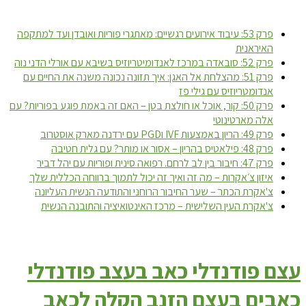
פרק 53: עיבוד אירועים רגשיים: מאתגרי פוריות ואובדן ועד למתקפה
האיראנית
פרק 52: סובאדה במרכז לאנדומיטריוזיס בשיבא עם אורלי הדני נוה
פרק 51: מהצלחת אל האגן: איך תזונה נכונה משנה את החיים עם
אנדומטריוזיס עם גילי פז
פרק 50: קור, אוכל או חולצת בטן – האם זה באמת פוגע בפוריות? עם
אלה מארטינוטי
פרק 49: הריון באמצעות IVF וPGD עם ירדנה מארק אוסטרוב
פרק 48: פילאטיס בהריון – אסור או מותר? עם גלית חטיבה
פרק 47: חיבור בין לב לרחם. רפואה סינית ופוריות עם יהל דביר
איזון צ׳אקרות – מה זה ואיך זה יכול לתמוך ברווחה הכללית שלך
צ'אקרת הכתר – שער החיבור הרוחני והתודעה הנשית העליונה
צ'אקרת העין השלישית – מרכז האינטואיציה והתובנה הנשית
עצם פודנדלי כאב בעצב פודנדלי
כאבים בעצם הזנב הקלה לכאב