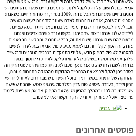
שכשאחנו בשלב הרגיש של לקבל עזרה ולבקש עזרה, מרגיש ממש קשה.
אני אוהבת לחשוב על זה כלקבל ולתת. יש זמנים בחיים שאנחנו הנתונים ויש
זמנים בחיים שאנחנו המקבלים וזה 100% בסדר, זה מחזור החיים. כשאנחנו
מסכימות לעזרה, אנחנו גם נותנות לאדם שעוזר הזדמנות לעשות מעשה
טוב. ללמוד לבקש עזרה שצריך מעיד על בגרות, אנושיות ודוגמא מצויינת
לילדים שלנו. אנחנו רוצות שהם יתנו ויבקשו עזרה כשהם צריכים ואנחנו
מראות להם שגם אנחנו עושות את זה, ככל שתתרגלי ותבקשי יותר פעמים
עזרה, זה יהפוך לקל יותר. גם לאמא מגיע טיפול אני אוהבת לעזור לנשים
להסתגל לטיפול בתינוק חדש, על ידי התמקדות בצרכים הגופניים והרגשיים
שלהן. אני משתמשת בשילוב של עיסוי ורפלקסולוגיה כדי לתמוך בגופן
בחזרה לשגרה חדשה. כי אנחנו אף פעם לא בדיוק כמו שהיינו לפני הריון. וזה
בסדר.ניתן להקל ולרפא את הכתפיים ההדוקות מההנקה בתנוחות מוזרות,
ההחזקה של התינוק במשך זמן רב וכל השינויים שעובר רחם לאחר 9 חודשי
הריון ולידה, בעזרת עיסוי טיפוח עדין ורפלקסולוגיה.אני ממש אוהבת שאישה
שטיפלתי בה לפני ובמהלך ההריון מגיעה עם התינוק. אם את מעוניינת ללמוד
עוד כיצד אוכל לעזור לך אחרי לידה, התקשרי אלי למספר...
עברית
פוסטים אחרונים