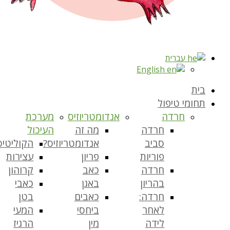
עברית
English
בית
תחומי טיפול
חרדה
אנדומטריוזיס
מערכת
חרדה
מה זה
העיכול
סביב
אנדומטריוזיס?
הקוליטיס
פוריות
פריון
עצירות
חרדה
כאב
קרוהון
בהריון
באגן
כאבי
חרדה:
כאבים
בטן
לאחר
ביחסי
המעי
לידה
מין
הרגיז