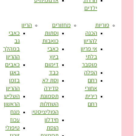
ילדים
פוריות
מחזורים
הריון
הכנה
וסתות
כאבי
להריון
כואבות
גב
אי פריון
כאבי
במהלך
בלתי
ביוץ
ההריון
מוסבר
דימום
כאבים
הפלה
כבד
באגן
רחם
וסת לא
בזמן
אחורי
סדירה
ההריון
רירית
תסמונת
השליש
רחם
השחלות
הראשון
הפוליציסטיות
מנח
חידלון
עכוז
הוסת
טיפולי
תסמונת
זירוז