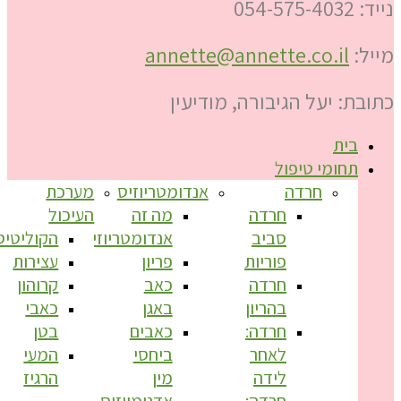
נייד: 054-575-4032
מייל:
annette@annette.co.il
כתובת: יעל הגיבורה, מודיעין
בית
תחומי טיפול
חרדה
אנדומטריוזיס
מערכת
חרדה
מה זה
העיכול
סביב
אנדומטריוזיס?
הקוליטיס
פוריות
פריון
עצירות
חרדה
כאב
קרוהון
בהריון
באגן
כאבי
חרדה:
כאבים
בטן
לאחר
ביחסי
המעי
לידה
מין
הרגיז
חרדה:
אדנומיוזיס