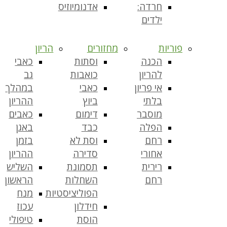
חרדה:
אדנומיוזיס
ילדים
פוריות
מחזורים
הריון
הכנה
וסתות
כאבי
להריון
כואבות
גב
אי פריון
כאבי
במהלך
בלתי
ביוץ
ההריון
מוסבר
דימום
כאבים
הפלה
כבד
באגן
רחם
וסת לא
בזמן
אחורי
סדירה
ההריון
רירית
תסמונת
השליש
רחם
השחלות
הראשון
הפוליציסטיות
מנח
חידלון
עכוז
הוסת
טיפולי