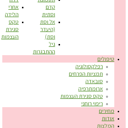
קדם
אחרי
וסתית
הלידה
אל וסת
טקס
(היעדר
סגירת
וסת)
העצמות
גיל
ההתבגרות
טיפולים
רפלקסולוגיה
תמציות הפרחים
סובאדה
ארומתרפיה
טקס סגירת העצמות
ריפוי רוחני
מחירים
אודות
המלצות