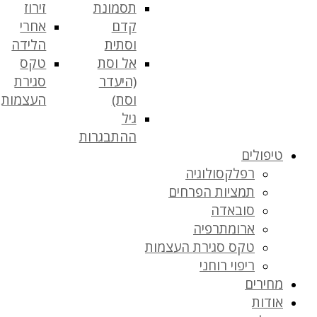
תסמונת
זירוז
קדם
אחרי
וסתית
הלידה
אל וסת
טקס
(היעדר
סגירת
וסת)
העצמות
גיל
ההתבגרות
טיפולים
רפלקסולוגיה
תמציות הפרחים
סובאדה
ארומתרפיה
טקס סגירת העצמות
ריפוי רוחני
מחירים
אודות